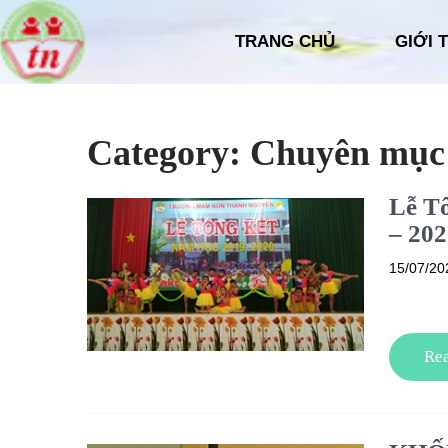
TRANG CHỦ
GIỚI 
Category: Chuyên mụ
Lễ T
– 202
15/07/20
Re