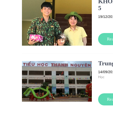
KHỐI
5
19/12/20
Re
Trun
14/09/20
Học
Re