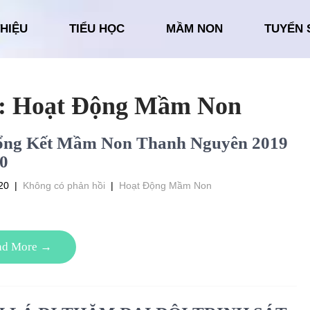
THIỆU
TIỂU HỌC
MẦM NON
TUYỂN 
c: Hoạt Động Mầm Non
ổng Kết Mầm Non Thanh Nguyên 2019
0
20
|
Không có phản hồi
|
Hoạt Động Mầm Non
ad More →