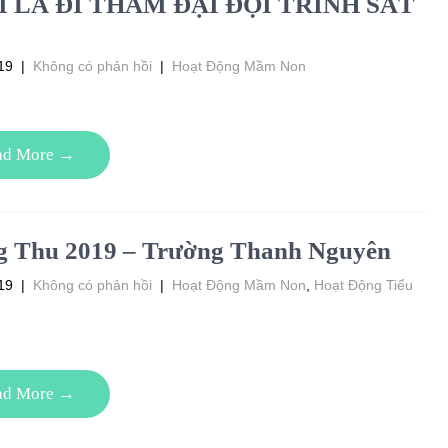
 LÁ ĐI THĂM ĐẠI ĐỘI TRINH SÁT
19
|
Không có phản hồi
|
Hoạt Động Mầm Non
ad More →
g Thu 2019 – Trường Thanh Nguyên
19
|
Không có phản hồi
|
Hoạt Động Mầm Non
,
Hoạt Động Tiểu
ad More →