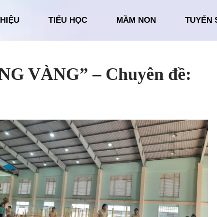
THIỆU
TIỂU HỌC
MẦM NON
TUYỂN 
NG VÀNG” – Chuyên đề: